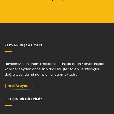
KERVAN İNŞAAT YAPI
Hayatımızın en önemli mekanlarını inşaa eden Kervan İnşaat
Yapı her şeyden önce ilk olarak müşteri talep ve ihtiyaçları
doğrultusunda mimari planlar yapmaktadır.
Şimdi Arayın.
İLETİŞİM BİLGİLERİMİZ