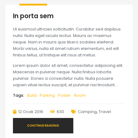
In porta sem
Ut euismod ultricies sollicitudin. Curabitur sed dapibus
nulla. Nulla eget iaculis lectus. Mauris ac maximus
neque. Nam in mauris quis libero sodales eleifend.
Morbi varius, nulla sit amet rutrum elementum, est elit
finibus tellus, ut tristique elit risus at metus.
Lorem ipsum dolor sit amet, consectetur adipiscing elit.
Maecenas in pulvinar neque. Nulla finibus lobortis
pulvinar. Donec a consectetur nulla. Nulla posuere
sapien vitae lectus suscipit, et pulvinar nisi tincidunt…
Tags:
Build
Parking
Poster
Room
12 Ocak 2016
630
Camping
,
Travel
CONTINUE READING