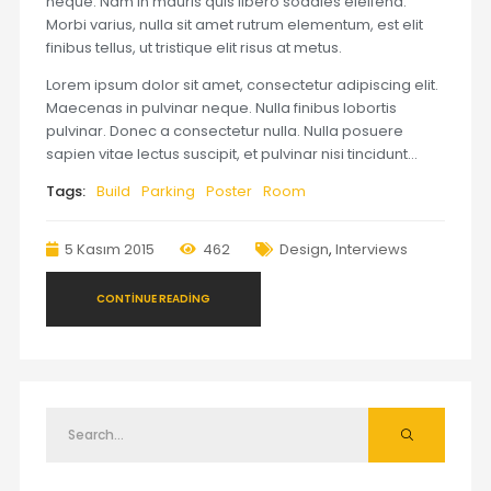
neque. Nam in mauris quis libero sodales eleifend.
Morbi varius, nulla sit amet rutrum elementum, est elit
finibus tellus, ut tristique elit risus at metus.
Lorem ipsum dolor sit amet, consectetur adipiscing elit.
Maecenas in pulvinar neque. Nulla finibus lobortis
pulvinar. Donec a consectetur nulla. Nulla posuere
sapien vitae lectus suscipit, et pulvinar nisi tincidunt…
Tags:
Build
Parking
Poster
Room
5 Kasım 2015
462
Design
,
Interviews
CONTINUE READING