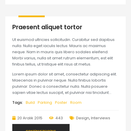
Praesent aliquet tortor
Ut euismod ultricies sollicitudin. Curabitur sed dapibus
nulla. Nulla eget iaculis lectus. Mauris ac maximus
neque. Nam in mauris quis libero sodales eleifend.
Morbi varius, nulla sit amet rutrum elementum, est elit
finibus tellus, ut tristique elit risus at metus.
Lorem ipsum dolor sit amet, consectetur adipiscing elit.
Maecenas in pulvinar neque. Nulla finibus lobortis
pulvinar. Donec a consectetur nulla. Nulla posuere
sapien vitae lectus suscipit, et pulvinar nisi tincidunt…
Tags:
Build
Parking
Poster
Room
20 Aralık 2015
443
Design
,
Interviews