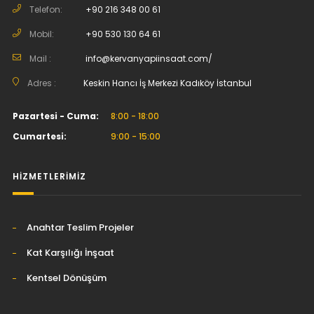
Telefon:
+90 216 348 00 61
Mobil:
+90 530 130 64 61
Mail :
info@kervanyapiinsaat.com/
Adres :
Keskin Hancı İş Merkezi Kadıköy İstanbul
Pazartesi - Cuma:
8:00 - 18:00
Cumartesi:
9:00 - 15:00
HİZMETLERİMİZ
Anahtar Teslim Projeler
Kat Karşılığı İnşaat
Kentsel Dönüşüm