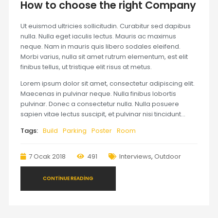
How to choose the right Company
Ut euismod ultricies sollicitudin. Curabitur sed dapibus
nulla. Nulla eget iaculis lectus. Mauris ac maximus
neque. Nam in mauris quis libero sodales eleifend.
Morbi varius, nulla sit amet rutrum elementum, est elit
finibus tellus, ut tristique elit risus at metus.
Lorem ipsum dolor sit amet, consectetur adipiscing elit.
Maecenas in pulvinar neque. Nulla finibus lobortis
pulvinar. Donec a consectetur nulla. Nulla posuere
sapien vitae lectus suscipit, et pulvinar nisi tincidunt…
Tags:
Build
Parking
Poster
Room
7 Ocak 2018
491
Interviews
,
Outdoor
CONTINUE READING