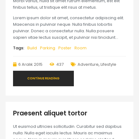
Morbi varius, nulla sit amet rutrum elementum, est elit
finibus tellus, ut tristique elit risus at metus.
Lorem ipsum dolor sit amet, consectetur adipiscing elit.
Maecenas in pulvinar neque. Nulla finibus lobortis
pulvinar. Donec a consectetur nulla. Nulla posuere
sapien vitae lectus suscipit, et pulvinar nisi tincidunt…
Tags:
Build
Parking
Poster
Room
6 Aralık 2015
437
Adventure
,
Lifestyle
CONTINUE READING
Praesent aliquet tortor
Ut euismod ultricies sollicitudin. Curabitur sed dapibus
nulla. Nulla eget iaculis lectus. Mauris ac maximus