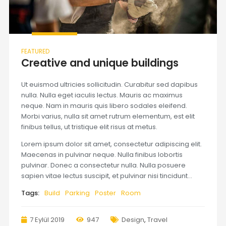
FEATURED
Creative and unique buildings
Ut euismod ultricies sollicitudin. Curabitur sed dapibus
nulla. Nulla eget iaculis lectus. Mauris ac maximus
neque. Nam in mauris quis libero sodales eleifend.
Morbi varius, nulla sit amet rutrum elementum, est elit
finibus tellus, ut tristique elit risus at metus.
Lorem ipsum dolor sit amet, consectetur adipiscing elit.
Maecenas in pulvinar neque. Nulla finibus lobortis
pulvinar. Donec a consectetur nulla. Nulla posuere
sapien vitae lectus suscipit, et pulvinar nisi tincidunt…
Tags:
Build
Parking
Poster
Room
7 Eylül 2019
947
Design
,
Travel