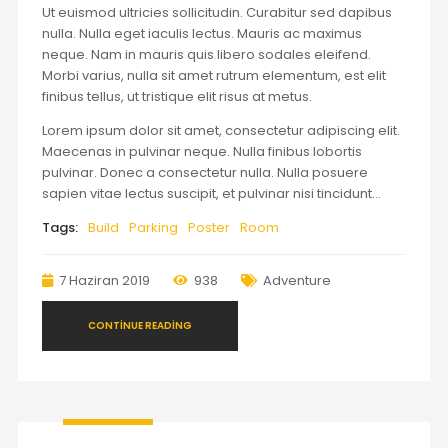
Ut euismod ultricies sollicitudin. Curabitur sed dapibus
nulla. Nulla eget iaculis lectus. Mauris ac maximus
neque. Nam in mauris quis libero sodales eleifend.
Morbi varius, nulla sit amet rutrum elementum, est elit
finibus tellus, ut tristique elit risus at metus.
Lorem ipsum dolor sit amet, consectetur adipiscing elit.
Maecenas in pulvinar neque. Nulla finibus lobortis
pulvinar. Donec a consectetur nulla. Nulla posuere
sapien vitae lectus suscipit, et pulvinar nisi tincidunt…
Tags:
Build
Parking
Poster
Room
7 Haziran 2019
938
Adventure
CONTINUE READING