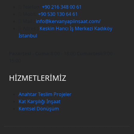
Telefon:
+90 216 348 00 61
Mobil:
+90 530 130 64 61
Mail :
info@kervanyapiinsaat.com/
Adres :
Keskin Hancı İş Merkezi Kadıköy
İstanbul
Pazartesi - Cuma:
8:00 - 18:00
Cumartesi:
9:00 -
15:00
HİZMETLERİMİZ
Anahtar Teslim Projeler
Kat Karşılığı İnşaat
Kentsel Dönüşüm