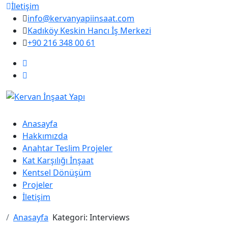
İletişim
info@kervanyapiinsaat.com
Kadıköy Keskin Hancı İş Merkezi
+90 216 348 00 61
Anasayfa
Hakkımızda
Anahtar Teslim Projeler
Kat Karşılığı İnşaat
Kentsel Dönüşüm
Projeler
İletişim
Anasayfa
Kategori:
Interviews