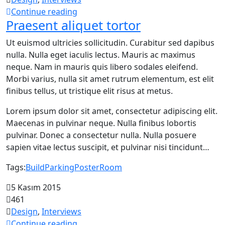
Continue reading
Praesent aliquet tortor
Ut euismod ultricies sollicitudin. Curabitur sed dapibus
nulla. Nulla eget iaculis lectus. Mauris ac maximus
neque. Nam in mauris quis libero sodales eleifend.
Morbi varius, nulla sit amet rutrum elementum, est elit
finibus tellus, ut tristique elit risus at metus.
Lorem ipsum dolor sit amet, consectetur adipiscing elit.
Maecenas in pulvinar neque. Nulla finibus lobortis
pulvinar. Donec a consectetur nulla. Nulla posuere
sapien vitae lectus suscipit, et pulvinar nisi tincidunt…
Tags:
Build
Parking
Poster
Room
5 Kasım 2015
461
Design
,
Interviews
Continue reading