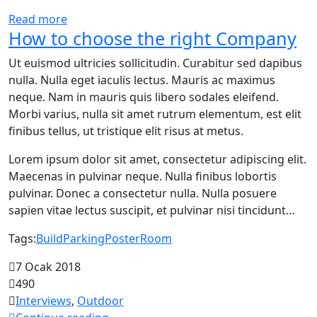
Read more
How to choose the right Company
Ut euismod ultricies sollicitudin. Curabitur sed dapibus
nulla. Nulla eget iaculis lectus. Mauris ac maximus
neque. Nam in mauris quis libero sodales eleifend.
Morbi varius, nulla sit amet rutrum elementum, est elit
finibus tellus, ut tristique elit risus at metus.
Lorem ipsum dolor sit amet, consectetur adipiscing elit.
Maecenas in pulvinar neque. Nulla finibus lobortis
pulvinar. Donec a consectetur nulla. Nulla posuere
sapien vitae lectus suscipit, et pulvinar nisi tincidunt…
Tags:
Build
Parking
Poster
Room
7 Ocak 2018
490
Interviews
,
Outdoor