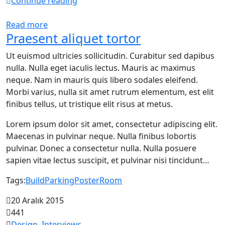
Continue reading
Read more
Praesent aliquet tortor
Ut euismod ultricies sollicitudin. Curabitur sed dapibus
nulla. Nulla eget iaculis lectus. Mauris ac maximus
neque. Nam in mauris quis libero sodales eleifend.
Morbi varius, nulla sit amet rutrum elementum, est elit
finibus tellus, ut tristique elit risus at metus.
Lorem ipsum dolor sit amet, consectetur adipiscing elit.
Maecenas in pulvinar neque. Nulla finibus lobortis
pulvinar. Donec a consectetur nulla. Nulla posuere
sapien vitae lectus suscipit, et pulvinar nisi tincidunt…
Tags:
Build
Parking
Poster
Room
20 Aralık 2015
441
Design
,
Interviews