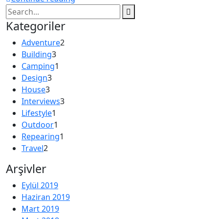
Kategoriler
Adventure
2
Building
3
Camping
1
Design
3
House
3
Interviews
3
Lifestyle
1
Outdoor
1
Repearing
1
Travel
2
Arşivler
Eylül 2019
Haziran 2019
Mart 2019