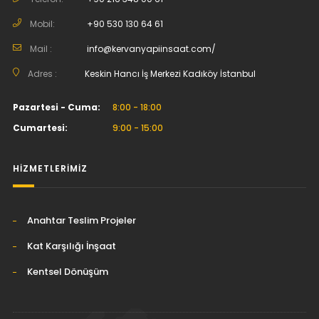
Mobil:
+90 530 130 64 61
Mail :
info@kervanyapiinsaat.com/
Adres :
Keskin Hancı İş Merkezi Kadıköy İstanbul
Pazartesi - Cuma:
8:00 - 18:00
Cumartesi:
9:00 - 15:00
HİZMETLERİMİZ
Anahtar Teslim Projeler
Kat Karşılığı İnşaat
Kentsel Dönüşüm